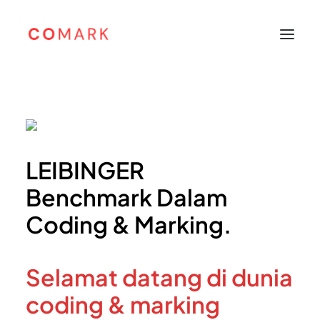
Beranda
Tentang
Produk
LEIBINGER
Leibinger
Benchmark Dalam
Sunine
Coding & Marking.
Support
Karir
Selamat datang di dunia
Kontak
English
coding & marking